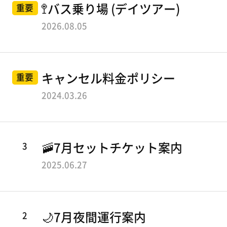
ツアーコース
せ
知
セ
🚏バス乗り場 (デイツアー)
重要
L
ら
2026.08.05
ン
せ
L
伝統文化コース
목
タ
O
록
漢江蚕室コース
ー
W
キャンセル料金ポリシー
重要
夜間運行コース
B
2024.03.26
A
L
ツアー情報
3
🚠7月セットチケット案内
L
2025.06.27
O
利用ガイド
利
O
運行時刻表
用
N
2
🌙7月夜間運行案内
の