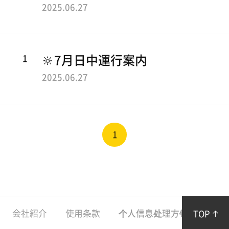
バス紹介
C
ご
2025.06.27
案
ノランTV
I
内
T
運
搭乗レビュー
1
🔆7月日中運行案内
行
Y
2025.06.27
情
B
報
お客様センター
利
U
用
S
1
料
お知らせ
金
乗
イベント
車
よくあるご質問
券
下
売
会社紹介
使用条款
个人信息处理方针
お知
TOP
り
段