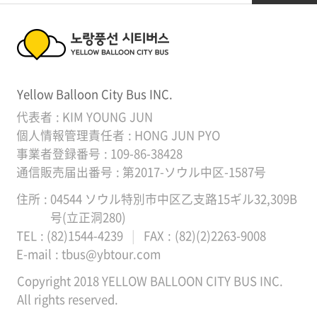
提携会社
場
領
の
ご
域
提携会社
노
案
内
Yellow Balloon City Bus INC.
랑
代表者
KIM YOUNG JUN
풍
個人情報管理責任者
HONG JUN PYO
事業者登録番号
109-86-38428
선
通信販売届出番号
第2017-ソウル中区-1587号
시
住所
04544 ソウル特別市中区乙支路15ギル32,309B
티
号(立正洞280)
TEL
(82)1544-4239
FAX
(82)(2)2263-9008
버
E-mail
tbus@ybtour.com
스
Copyright 2018 YELLOW BALLOON CITY BUS INC.
Y
All rights reserved.