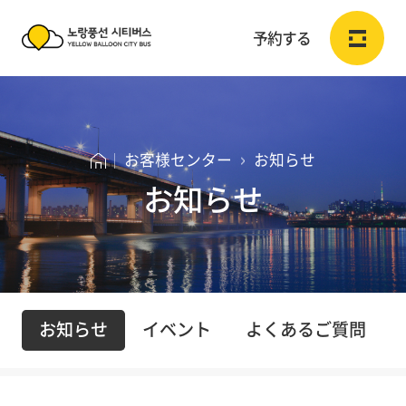
予約する
노
랑
ログイン
会員登録
JP
풍
お客様センター
お知らせ
선
お知らせ
予約する
시
티
予約する
버
お
お
스
予約確認
お知らせ
イベント
よくあるご質問
知
客
Y
ら
様
お
E