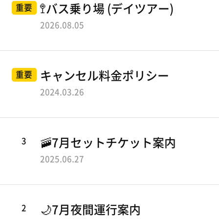
ツアーコース
せ
知
セ
🚏バス乗り場 (デイツアー)
重要
L
ら
2026.08.05
ン
せ
L
伝統文化コース
목
タ
O
록
漢江蚕室コース
ー
W
キャンセル料金ポリシー
重要
夜間運行コース
B
2024.03.26
A
L
ツアー情報
3
🚠7月セットチケット案内
L
2025.06.27
O
利用ガイド
利
O
運行時刻表
用
N
2
🌙7月夜間運行案内
の