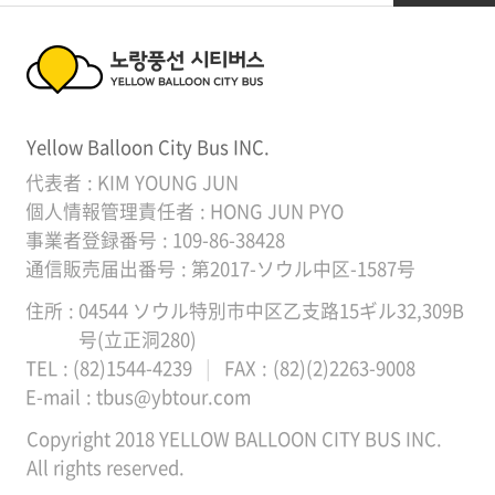
提携会社
場
領
の
ご
域
提携会社
노
案
内
Yellow Balloon City Bus INC.
랑
代表者
KIM YOUNG JUN
풍
個人情報管理責任者
HONG JUN PYO
事業者登録番号
109-86-38428
선
通信販売届出番号
第2017-ソウル中区-1587号
시
住所
04544 ソウル特別市中区乙支路15ギル32,309B
티
号(立正洞280)
TEL
(82)1544-4239
FAX
(82)(2)2263-9008
버
E-mail
tbus@ybtour.com
스
Copyright 2018 YELLOW BALLOON CITY BUS INC.
Y
All rights reserved.