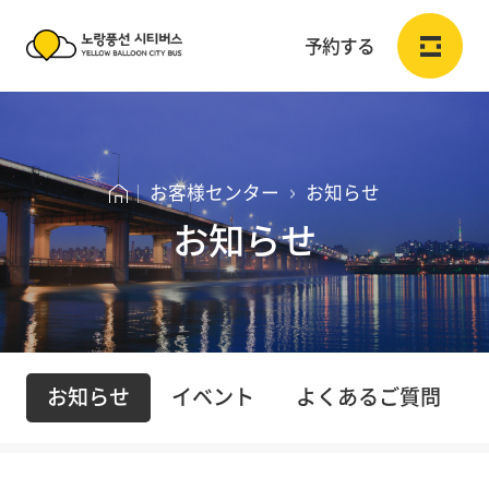
予約する
노
랑
ログイン
会員登録
JP
풍
お客様センター
お知らせ
선
お知らせ
予約する
시
티
予約する
버
お
お
스
予約確認
お知らせ
イベント
よくあるご質問
知
客
Y
ら
様
お
E