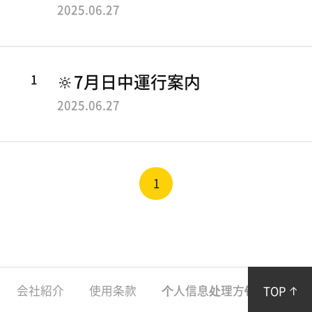
バス紹介
C
ご
2025.06.27
案
ノランTV
I
内
T
運
搭乗レビュー
1
🔆7月日中運行案内
行
Y
2025.06.27
情
B
報
お客様センター
利
U
用
S
1
料
お知らせ
金
乗
イベント
車
よくあるご質問
券
下
売
会社紹介
使用条款
个人信息处理方针
お知
TOP
り
段