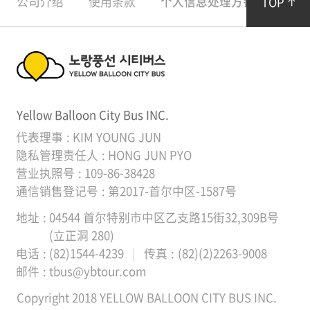
公司介绍
使用条款
个人信息处理方针
公告
TOP
合作伙伴
端
区
合作伙伴
域
노
Yellow Balloon City Bus INC.
랑
代表理事
KIM YOUNG JUN
풍
隐私管理责任人
HONG JUN PYO
营业执照号
109-86-38428
선
通信销售登记号
第2017-首尔中区-1587号
시
地址
04544 首尔特别市中区乙支路15街32,309B号
티
(立正洞 280)
电话
(82)1544-4239
传真
(82)(2)2263-9008
버
邮件
tbus@ybtour.com
스
Copyright 2018 YELLOW BALLOON CITY BUS INC.