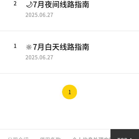
巴士介绍
2
🌙7月夜间线路指南
C
南
运
2025.06.27
Yellow TV
I
营
T
信
乘客点评
息
Y
1
🔆7月白天线路指南
票
B
价
2025.06.27
客服中心
信
U
息
S
售
公告事项
票
1
处
活动
位
常见问题
置
下