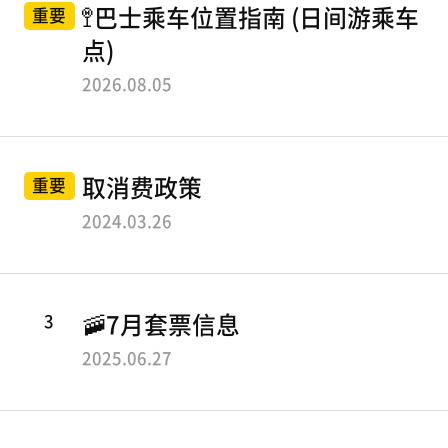
观光路线
项
告
心
🚏巴士乘车位置指南 (日间游乘车
重要
L
事
点)
项
L
传统文化路线
목
2026.08.05
O
록
汉江蚕室路线
W
夜景路线
B
取消费政策
重要
A
2024.03.26
L
观光信息
L
3
🚠7月套票信息
O
服务指南
2025.06.27
乘
O
运营时间表
车
N
指