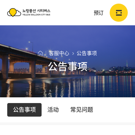
预订
노
랑
登录
注册会员
CN
풍
客服中心
公告事项
선
公告事项
预订
시
티
预订
버
客
公
스
订单查询
公告事项
活动
常见问题
告
服
Y
事
中
公
E