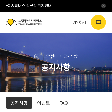
📢 시티버스 정류장 위치안내
예약하기
노
랑
로그인
회원가입
KR
풍
고객센터
공지사항
선
공지사항
예약하기
시
티
예약하기
버
고
공
스
예약확인
공지사항
이벤트
FAQ
지
객