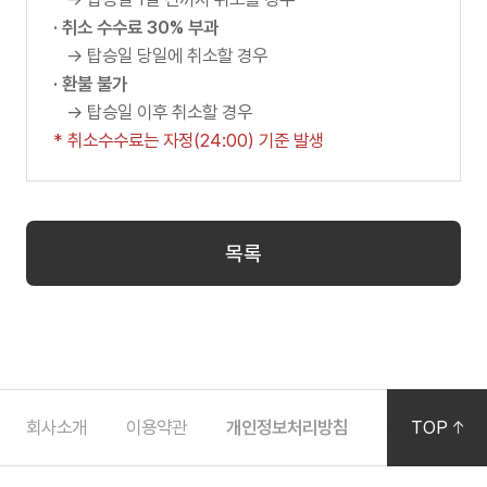
운행시간표
용
· 취소 수수료 30% 부과
안
버스소개
→ 탑승일 당일에 취소할 경우
내
· 환불 불가
운
노랑TV
→ 탑승일 이후 취소할 경우
행
* 취소수수료는 자정(24:00) 기준 발생
정
탑승후기
보
이
용
목록
고객센터
요
금
매
공지사항
표
하
소
이벤트
회사소개
이용약관
개인정보처리방침
공지사항
TOP
안
단
FAQ
내