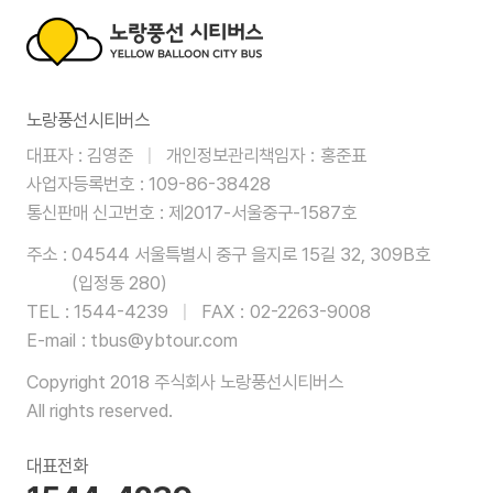
영
역
제휴사
노
노랑풍선시티버스
랑
대표자
김영준
개인정보관리책임자
홍준표
제휴사
풍
사업자등록번호
109-86-38428
선
통신판매 신고번호
제2017-서울중구-1587호
주소
04544 서울특별시 중구 을지로 15길 32, 309B호
시
(입정동 280)
티
TEL
1544-4239
FAX
02-2263-9008
E-mail
tbus@ybtour.com
버
Copyright 2018 주식회사 노랑풍선시티버스
스
All rights reserved.
대표전화