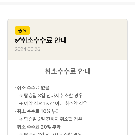
사
센
투어코스
항
터
중요
전통문화코스
✅취소수수료 안내
작
2024.03.26
한강잠실코스
성
일
야간운행코스
취소수수료 안내
· 취소 수수료 없음
투어정보
→ 탑승일 3일 전까지 취소할 경우
→ 예약 직후 1시간 이내 취소할 경우
· 취소 수수료 10% 부과
→ 탑승일 2일 전까지 취소할 경우
이용가이드
· 취소 수수료 20% 부과
이
→ 탑승일 1일 전까지 취소할 경우