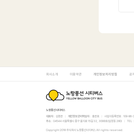
하
회사소개
이용약관
개인정보처리방침
공
단
영
노
역
노랑풍선시티버스
대표자
김영준
개인정보관리책임자
홍준표
사업자등록번호
109-86-
랑
주소
04544 서울특별시 중구 을지로 15길 32, 309B호(입정동 280)
TEL
Copyright 2018 주식회사 노랑풍선시티버스
All rights reserved.