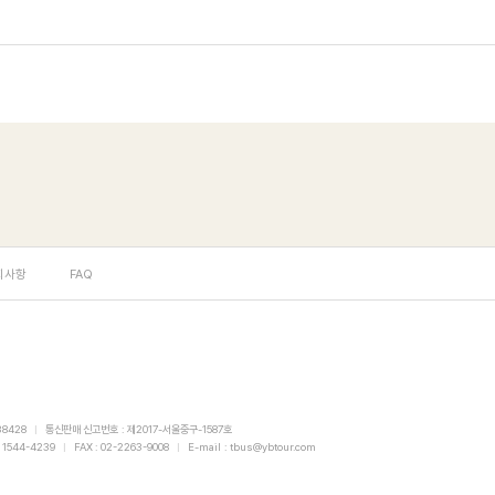
고
객
님
의
아
회
이
원
디
가
(
입
이
시
메
등
일
록
주
지사항
FAQ
한
소
이
)
메
는
일
아
주
래
소
와
를
38428
통신판매 신고번호
제2017-서울중구-1587호
같
1544-4239
FAX
02-2263-9008
E-mail
tbus@ybtour.com
입
습
력
니