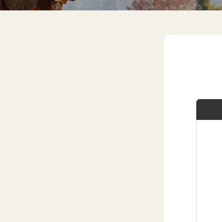
버
스
스
예약하기
회
원
(
현
재
내
용
)