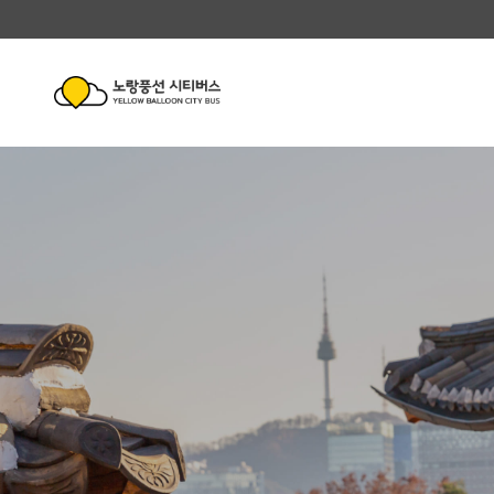
노
노
랑
투어코스
랑
풍
풍
선
투어정보
회원가입
선
시
고객센터
시
티
티
버
제휴사