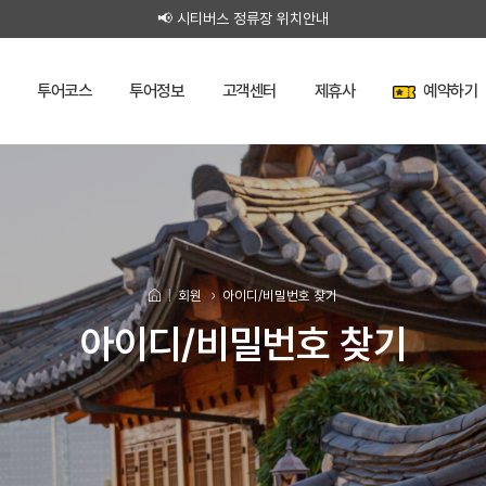
📢 시티버스 정류장 위치안내
투어코스
투어정보
고객센터
제휴사
예약하기
전통문화코스
이용가이드
공지사항
제휴사
접
아
속
이
한강잠실코스
이
운행시간표
이벤트
하
디
전통문화코스
한강잠실코스
야간운행코스
야간운행코스
버스소개
FAQ
예
개
용
기
비
노랑TV
약
인
밀
안
탑승후기
하
정
번
아이디 기억하기
기
보
호
내
이용가이드
운행시간표
버스소개
노랑TV
탑승후
회원
아이디/비밀번호 찾기
예
처
네이버로
간편 로그인
이
운
로그인
약
리
아이디/비밀번호 찾기
확
방
용
행
인
침
공지사항
이벤트
FAQ
안
정
이
용
내
보
약
운
이
관
제휴사