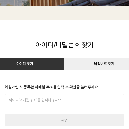
행
용
정
요
예약하기
예약확인
보
금
이
매
용
표
아이디/비밀번호 찾기
요
소
금
안
아이디 찾기
비밀번호 찾기
매
내
표
회원가입 시 등록한 이메일 주소를 입력 후
확인을 눌러주세요.
소
이
안
메
내
일
주
소
확인