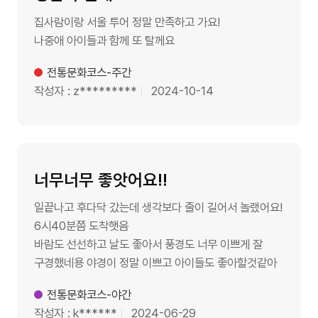
집사람이랑 서울 투어 정말 만족하고 가요!
나중애 아이들과 함께 또 탈께요
제목
전통문화코스-주간
작성자
z*********
날짜
2024-10-14
너무너무 좋앗어요!!
일끝나고 후다닥 갔는데 생각보다 줄이 길어서 놀랬어요!
6시40분쯤 도착햇음
바람도 선선하고 날도 좋아서 풍경도 너무 이쁘게 잘
구경했네용 야경이 정말 이쁘고 아이들도 좋아할것같아
제목
전통문화코스-야간
작성자
k******
날짜
2024-06-29