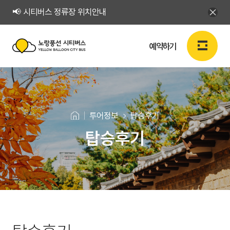
📢 시티버스 정류장 위치안내
예약하기
노
랑
로그인
회원가입
KR
풍
투어정보
탑승후기
선
탑승후기
예약하기
시
티
예약하기
버
투
탑
스
예약확인
승
어