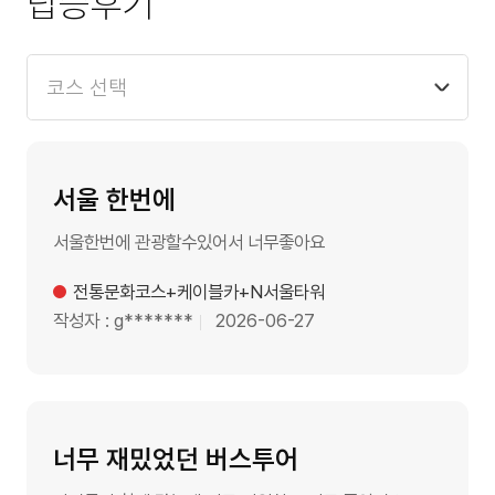
탑승후기
후
정
투어코스
기
보
코스 선택
전통문화코스
서울 한번에
한강잠실코스
서울한번에 관광할수있어서 너무좋아요
야간운행코스
제목
전통문화코스+케이블카+N서울타워
작성자
g*******
날짜
2026-06-27
투어정보
이용가이드
너무 재밌었던 버스투어
이