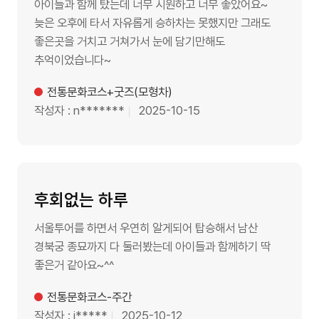
운행시간표
용
아이들과 함께 탔는데 너무 시원하고 너무 좋았어요~
늦은 오후에 타서 자유롭게 승하차는 못했지만 그래도
안
버스소개
좋은곳을 거치고 거쳐가서 눈에 담기만해도
내
추억이었습니다~
운
노랑TV
행
제목
전통문화코스+굿즈(모형차)
정
탑승후기
작성자
n*******
날짜
2025-10-15
보
이
용
고객센터
요
후회없는 하루
금
매
서울투어를 하면서 우연히 알게되어 탑승해서 남산
공지사항
표
경북궁 종묘까지 다 둘러봤는데 아이들과 함께하기 딱
소
좋은거 같아요~^^
이벤트
안
제목
전통문화코스-주간
FAQ
내
작성자
j*****
날짜
2025-10-12