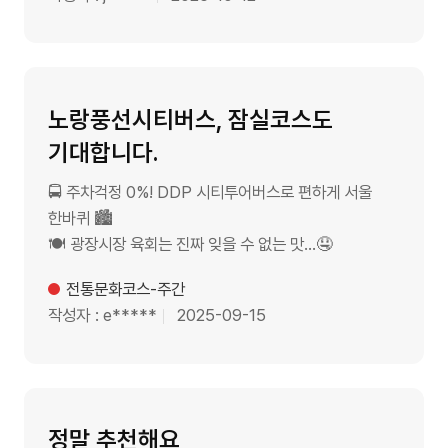
제휴사
노랑풍선시티버스, 잠실코스도
제휴사
기대합니다.
🚍 주차걱정 0%! DDP 시티투어버스로 편하게 서울
한바퀴 🏙️
🍽️ 광장시장 육회는 진짜 잊을 수 없는 맛…🤤
제목
전통문화코스-주간
작성자
e*****
날짜
2025-09-15
정말 추천해요