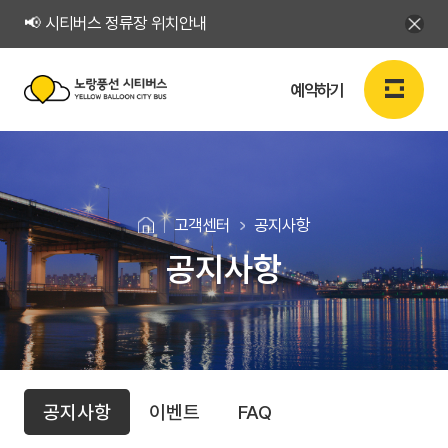
📢 시티버스 정류장 위치안내
예약하기
노
랑
로그인
회원가입
KR
풍
고객센터
공지사항
선
공지사항
예약하기
시
티
예약하기
버
고
공
스
예약확인
공지사항
이벤트
FAQ
지
객