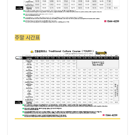
운행시간표
용
안
버스소개
내
운
노랑TV
행
주말 시간표
정
탑승후기
보
이
용
고객센터
요
금
매
공지사항
표
소
이벤트
안
FAQ
내