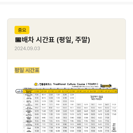
사
센
투어코스
항
터
중요
전통문화코스
📅배차 시간표 (평일, 주말)
작
2024.09.03
한강잠실코스
성
일
야간운행코스
평일 시간표
투어정보
이용가이드
이