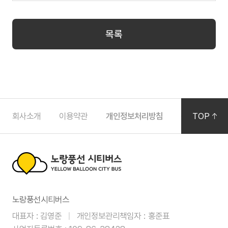
제휴사
목록
제휴사
하
회사소개
이용약관
개인정보처리방침
공지사항
TOP
단
영
역
노
노랑풍선시티버스
랑
대표자
김영준
개인정보관리책임자
홍준표
풍