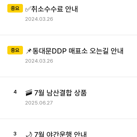
운행시간표
용
✅취소수수료 안내
중요
안
버스소개
2024.03.26
내
운
노랑TV
행
정
탑승후기
📌동대문DDP 매표소 오는길 안내
중요
보
2024.03.26
이
용
고객센터
요
금
🚠 7월 남산결합 상품
4
매
공지사항
2025.06.27
표
소
이벤트
안
FAQ
내
🌙 7월 야간운행 안내
3