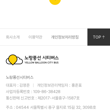
하
회사소개
이용약관
개인정보처리방침
공지사항
TOP
단
영
역
노
노랑풍선시티버스
랑
대표자
김영준
개인정보관리책임자
홍준표
풍
사업자등록번호
109-86-38428
선
통신판매 신고번호
제2017-서울중구-1587호
주소
04544 서울특별시 중구 을지로 15길 32, 309B호
시