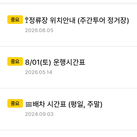
사
센
공
투어코스
항
지
터
🚏정류장 위치안내 (주간투어 정거장)
중요
사
2026.08.05
항
전통문화코스
목
록
한강잠실코스
8/01(토) 운행시간표
중요
야간운행코스
2026.05.14
투어정보
📅배차 시간표 (평일, 주말)
중요
2024.09.03
이용가이드
이