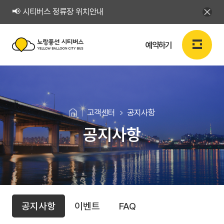
📢 시티버스 정류장 위치안내
예약하기
노
랑
로그인
회원가입
KR
풍
고객센터
공지사항
선
공지사항
예약하기
시
티
예약하기
버
고
공
스
예약확인
공지사항
이벤트
FAQ
지
객