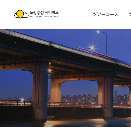
ツアーコース
노
노
랑
ツアーコース
랑
풍
풍
선
ツアー情報
선
시
会員登録
お客様センター
시
티
티
버
提携会社
버
스