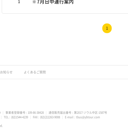
🔆7月日中運行案内
1
の
ご
案
1
内
お知らせ
よくあるご質問
O
事業者登録番号
109-86-38428
通信販売届出番号
第2017-ソウル中区-1587号
TEL
(82)1544-4239
FAX
(82)(2)2263-9008
E-mail
tbus@ybtour.com
ed.