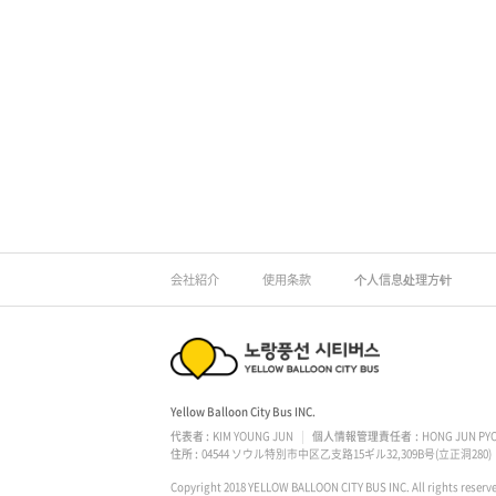
L
L
L
O
O
O
O
N
N
C
C
I
下
会社紹介
使用条款
个人信息处理方针
段
I
T
領
T
Y
노
域
Yellow Balloon City Bus INC.
Y
B
代表者
KIM YOUNG JUN
個人情報管理責任者
HONG JUN PY
랑
住所
04544 ソウル特別市中区乙支路15ギル32,309B号(立正洞280)
B
U
Copyright 2018 YELLOW BALLOON CITY BUS INC.
All rights reserv