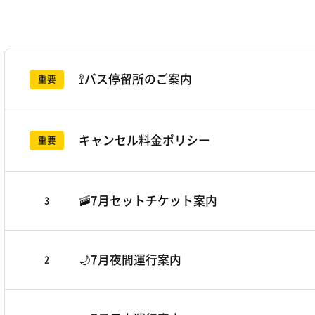
運
利
予約する
予約確認
行
用
情
料
お
知
報
🚏バス停留所のご案内
金
重要
ら
せ
利
乗
목
用
록
車
キャンセル料金ポリシー
重要
料
券
金
売
乗
り
🚠7月セットチケット案内
3
車
場
券
の
🌙7月夜間運行案内
2
売
ご
り
案
場
内