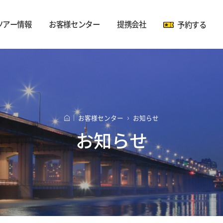
ツアー情報
お客様センター
提携会社
予約する
伝統文化コース
利用ガイド
お知らせ
提携会社
ロ
I
グ
D
漢江蚕室コース
運行時刻表
イベント
利
イ
伝統文化コース
漢江蚕室コース
夜間運行コース
夜間運行コース
バス紹介
よくあるご質問
予
个
用
ン
パ
ノランTV
約
人
ス
搭乗レビュー
の
す
信
ワ
IDを保持する
IDと
る
息
ー
ご
利用ガイド
運行時刻表
バス紹介
ノランTV
お客様センター
お知らせ
ド
予
处
SNSで
Naverで
利
案
ログイン
ログイン
約
理
お知らせ
確
方
用
内
認
针
お知らせ
イベント
よくあるご質問
の
運
使
用
ご
行
条
案
情
款
提携会社
内
報