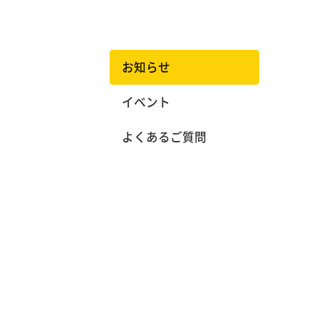
스
Y
予約する
Y
E
お
お
お知らせ
E
L
知
客
イベント
L
L
ら
様
よくあるご質問
L
O
せ
セ
O
W
ン
タ
W
B
ー
B
A
A
L